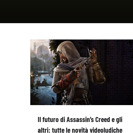
Il futuro di Assassin’s Creed e gli
altri: tutte le novità videoludiche