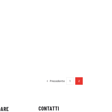
Precedente
1
2
CONTATTI
DARE