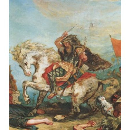
OFF TOPIC
CONTATTI
Cerca
per: