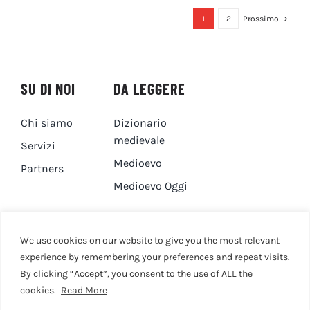
1
2
Prossimo
SU DI NOI
DA LEGGERE
Chi siamo
Dizionario
medievale
Servizi
Medioevo
Partners
Medioevo Oggi
DA GUARDARE
CONTATTI
We use cookies on our website to give you the most relevant
experience by remembering your preferences and repeat visits.
By clicking “Accept”, you consent to the use of ALL the
Canale YouTube
Contatti
cookies.
Read More
Privacy Policy