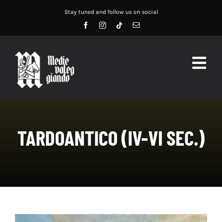
Salta
Stay tuned and follow us on social
al
contenuto
Togg
Navig
HOME
ABOUT US
TARDOANTICO (IV-VI SEC.)
SERVIZI
DIDATTICA
RECENSIONI