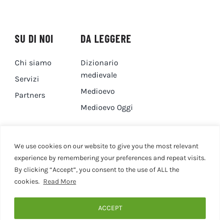
SU DI NOI
DA LEGGERE
Chi siamo
Dizionario
medievale
Servizi
Medioevo
Partners
Medioevo Oggi
DA GUARDARE
CONTATTI
We use cookies on our website to give you the most relevant
experience by remembering your preferences and repeat visits.
By clicking “Accept”, you consent to the use of ALL the
Canale YouTube
Contatti
cookies.
Read More
Privacy Policy
Cookie Policy
ACCEPT