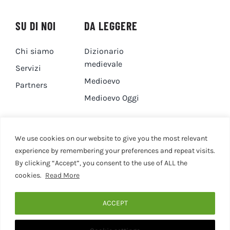
SU DI NOI
DA LEGGERE
Chi siamo
Dizionario
medievale
Servizi
Medioevo
Partners
Medioevo Oggi
DA GUARDARE
CONTATTI
We use cookies on our website to give you the most relevant
experience by remembering your preferences and repeat visits.
By clicking “Accept”, you consent to the use of ALL the
Canale YouTube
Contatti
cookies.
Read More
Privacy Policy
Cookie Policy
ACCEPT