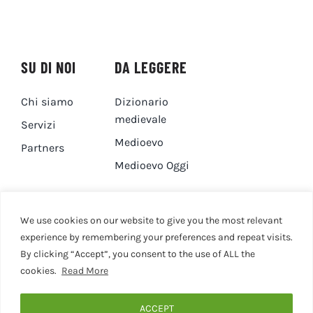
SU DI NOI
DA LEGGERE
Chi siamo
Dizionario
medievale
Servizi
Medioevo
Partners
Medioevo Oggi
DA GUARDARE
CONTATTI
We use cookies on our website to give you the most relevant
experience by remembering your preferences and repeat visits.
By clicking “Accept”, you consent to the use of ALL the
Canale YouTube
Contatti
cookies.
Read More
Privacy Policy
Cookie Policy
ACCEPT