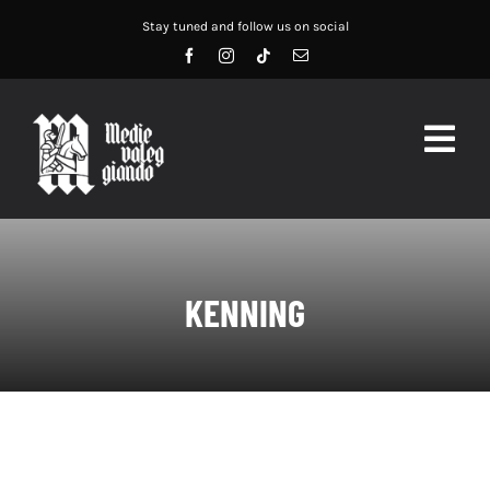
Salta
Stay tuned and follow us on social
al
contenuto
Togg
Navig
HOME
ABOUT US
KENNING
SERVIZI
DIDATTICA
RECENSIONI