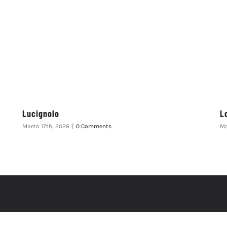
Lucignolo
L
Marzo 17th, 2026
|
0 Comments
Ma