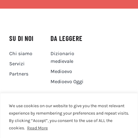
SU DI NOI
DA LEGGERE
Chi siamo
Dizionario
medievale
Servizi
Medioevo
Partners
Medioevo Oggi
DA GUARDARE
CONTATTI
We use cookies on our website to give you the most relevant
experience by remembering your preferences and repeat visits.
By clicking “Accept”, you consent to the use of ALL the
Canale YouTube
Contatti
cookies.
Read More
Privacy Policy