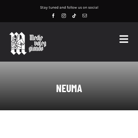
Salta
Stay tuned and follow us on social
al
contenuto
Togg
Navig
HOME
ABOUT US
NEUMA
SERVIZI
DIDATTICA
RECENSIONI