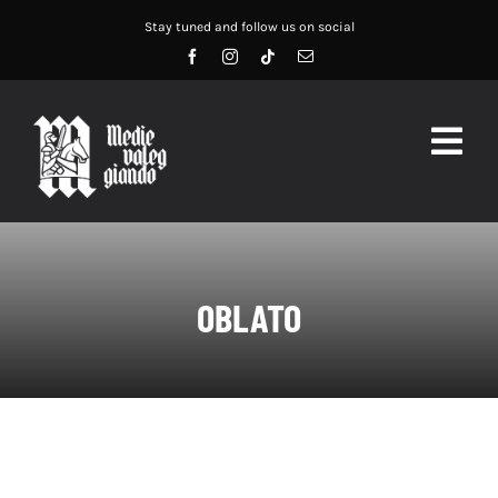
Salta
Stay tuned and follow us on social
al
contenuto
Togg
Navig
HOME
ABOUT US
OBLATO
SERVIZI
DIDATTICA
RECENSIONI