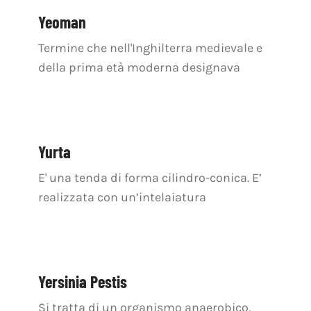
OFF TOPIC
Yeoman
CONTATTI
Termine che nell'Inghilterra medievale e
della prima età moderna designava
Cerca
per:
Yurta
E' una tenda di forma cilindro-conica. E’
realizzata con un’intelaiatura
Yersinia Pestis
Si tratta di un organismo anaerobico,