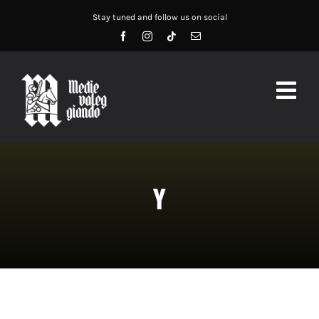
Salta
Stay tuned and follow us on social
al
contenuto
Togg
Navig
HOME
ABOUT US
Y
SERVIZI
DIDATTICA
RECENSIONI