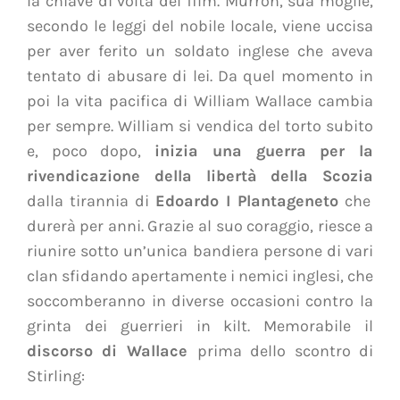
la
chiave di volta del film
.
Murron, sua moglie
,
secondo le leggi del nobile locale, viene
uccisa
per aver ferito un soldato inglese che aveva
tentato di abusare di lei. Da quel momento in
poi la vita pacifica di William Wallace cambia
per sempre.
William si vendica del torto subito
e, poco dopo,
inizia una guerra per la
rivendicazione della libertà della Scozia
dalla tirannia di
Edoardo I Plantageneto
che
durerà per anni. Grazie al suo coraggio, riesce a
riunire sotto un’unica bandiera persone di vari
clan sfidando apertamente i nemici inglesi, che
soccomberanno in diverse occasioni contro la
grinta dei guerrieri in kilt. Memorabile il
discorso di Wallace
prima dello scontro di
Stirling
: