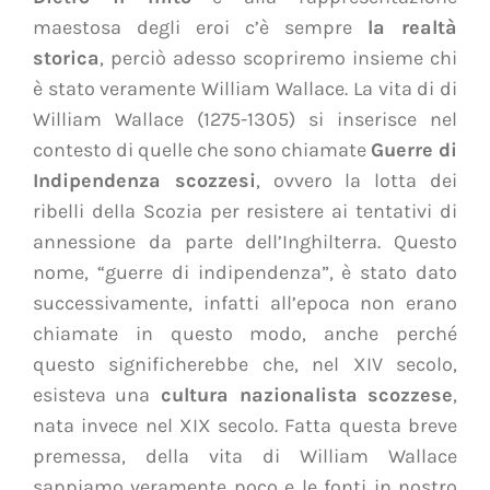
maestosa degli eroi c’è sempre
la realtà
storica
, perciò adesso scopriremo insieme
chi
è stato veramente William Wallace
.
La vita di di
William Wallace (1275-1305) si inserisce nel
contesto di quelle che sono chiamate
Guerre di
Indipendenza scozzesi
, ovvero la lotta dei
ribelli della Scozia per resistere ai tentativi di
annessione da parte dell’Inghilterra. Questo
nome, “guerre di indipendenza”, è stato dato
successivamente, infatti
all’epoca non erano
chiamate in questo modo
, anche perché
questo significherebbe che, nel XIV secolo,
esisteva una
cultura nazionalista scozzese
,
nata
invece
nel XIX secolo
.
Fatta questa breve
premessa,
della vita di William Wallace
sappiamo veramente poco
e le fonti in nostro