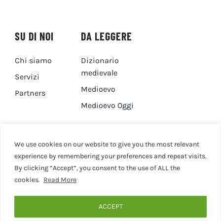
SU DI NOI
DA LEGGERE
Chi siamo
Dizionario
medievale
Servizi
Medioevo
Partners
Medioevo Oggi
DA GUARDARE
CONTATTI
We use cookies on our website to give you the most relevant
experience by remembering your preferences and repeat visits.
By clicking “Accept”, you consent to the use of ALL the
Canale YouTube
Contatti
cookies.
Read More
Privacy Policy
Cookie Policy
ACCEPT