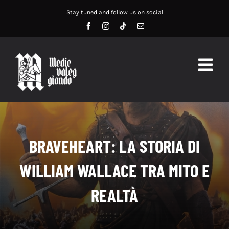
Salta
Stay tuned and follow us on social
al
contenuto
Togg
Navig
HOME
ABOUT US
BRAVEHEART: LA STORIA DI
SERVIZI
WILLIAM WALLACE TRA MITO E
DIDATTICA
REALTÀ
RECENSIONI