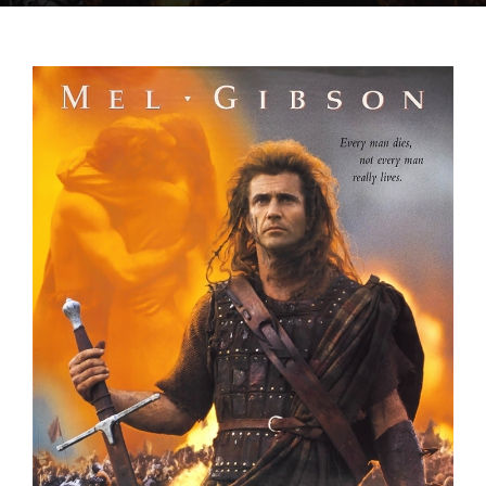
OFF TOPIC
CONTATTI
Cerca
per: