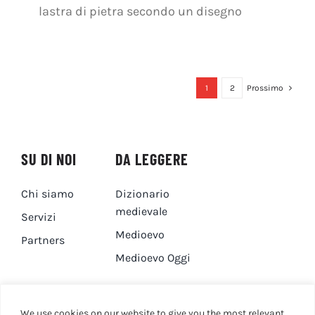
lastra di pietra secondo un disegno
1
2
Prossimo
SU DI NOI
DA LEGGERE
Chi siamo
Dizionario
medievale
Servizi
Medioevo
Partners
Medioevo Oggi
DA GUARDARE
CONTATTI
We use cookies on our website to give you the most relevant