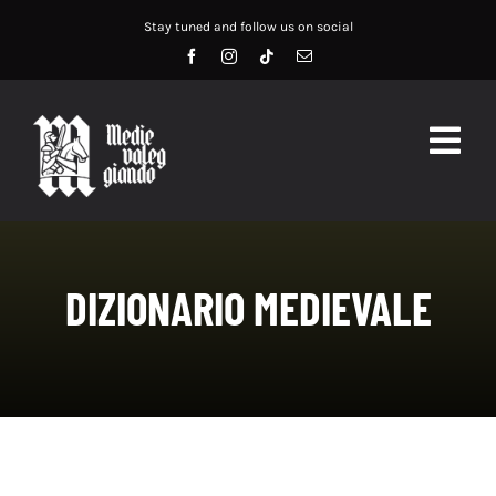
Salta
Stay tuned and follow us on social
al
contenuto
Togg
Navig
HOME
ABOUT US
DIZIONARIO MEDIEVALE
SERVIZI
DIDATTICA
RECENSIONI