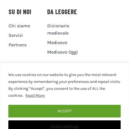
SU DI NOI
DA LEGGERE
Chi siamo
Dizionario
medievale
Servizi
Medioevo
Partners
Medioevo Oggi
DA GUARDARE
CONTATTI
We use cookies on our website to give you the most relevant
experience by remembering your preferences and repeat visits.
By clicking “Accept”, you consent to the use of ALL the
Canale YouTube
Contatti
cookies.
Read More
Privacy Policy
Cookie Policy
ACCEPT
Cookie settings