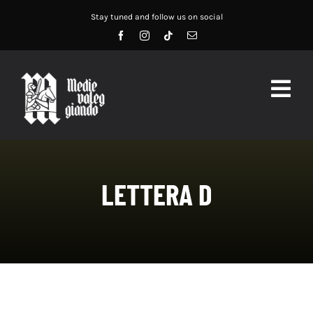
Salta
Stay tuned and follow us on social
al
contenuto
Togg
Navig
HOME
ABOUT US
LETTERA D
SERVIZI
DIDATTICA
RECENSIONI