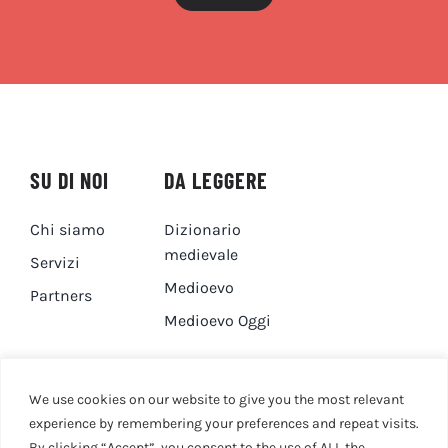
SU DI NOI
DA LEGGERE
Chi siamo
Dizionario
medievale
Servizi
Medioevo
Partners
Medioevo Oggi
DA GUARDARE
CONTATTI
We use cookies on our website to give you the most relevant
experience by remembering your preferences and repeat visits.
By clicking “Accept”, you consent to the use of ALL the