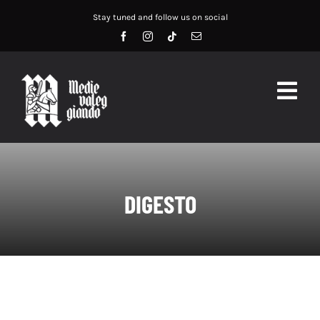
Salta
Stay tuned and follow us on social
al
contenuto
Togg
Navig
HOME
ABOUT US
DIGESTO
SERVIZI
DIDATTICA
RECENSIONI