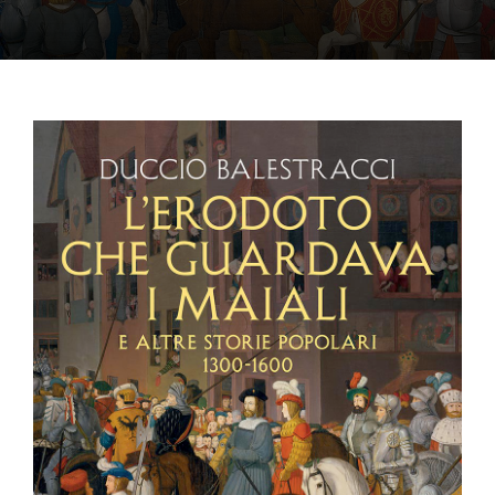
OFF TOPIC
CONTATTI
Cerca
per: