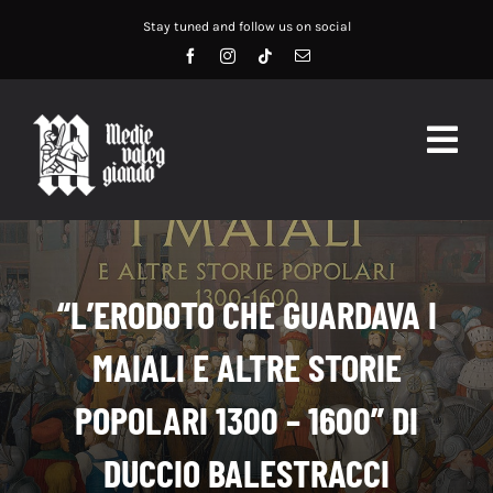
Salta
Stay tuned and follow us on social
al
contenuto
Togg
Navig
HOME
ABOUT US
“L’ERODOTO CHE GUARDAVA I
SERVIZI
MAIALI E ALTRE STORIE
DIDATTICA
POPOLARI 1300 – 1600” DI
RECENSIONI
DUCCIO BALESTRACCI