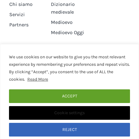
Chi siamo
Dizionario
medievale
Servizi
Medioevo
Partners
Medioevo Oggi
DA GUARDARE
CONTATTI
We use cookies on our website to give you the most relevant
experience by remembering your preferences and repeat visits.
By clicking “Accept”, you consent to the use of ALL the
Canale YouTube
Contatti
cookies.
Read More
Privacy Policy
Cookie Policy
ACCEPT
Cookie settings
© 2020 - 2026 • Medievaleggiando • All Rights Reserved •
Designed by Martina Corona • Associazione Culturale
Medievaleggiando - P.I. 15946281001
REJECT