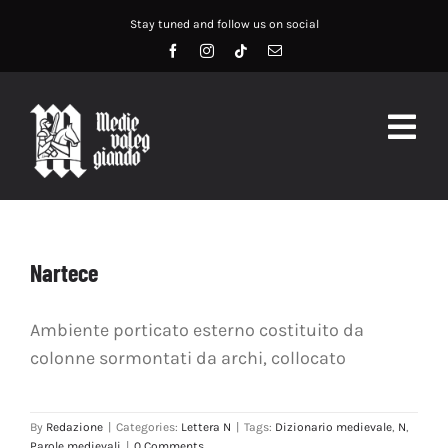
Salta
Stay tuned and follow us on social
al
contenuto
Togg
Navig
HOME
ABOUT US
Nartece
SERVIZI
Ambiente porticato esterno costituito da
colonne sormontati da archi, collocato
DIDATTICA
RECENSIONI
By
Redazione
|
Categories:
Lettera N
|
Tags:
Dizionario medievale
,
N
,
Parole medievali
|
0 Comments