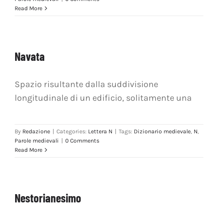
OFF TOPIC
Read More
CONTATTI
Navata
Cerca
per:
Spazio risultante dalla suddivisione
longitudinale di un edificio, solitamente una
By
Redazione
|
Categories:
Lettera N
|
Tags:
Dizionario medievale
,
N
,
Parole medievali
|
0 Comments
Read More
Nestorianesimo