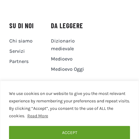
SU DI NOI
DA LEGGERE
Chi siamo
Dizionario
medievale
Servizi
Medioevo
Partners
Medioevo Oggi
DA GUARDARE
CONTATTI
We use cookies on our website to give you the most relevant
experience by remembering your preferences and repeat visits.
By clicking “Accept”, you consent to the use of ALL the
Canale YouTube
Contatti
cookies.
Read More
Privacy Policy
Cookie Policy
ACCEPT