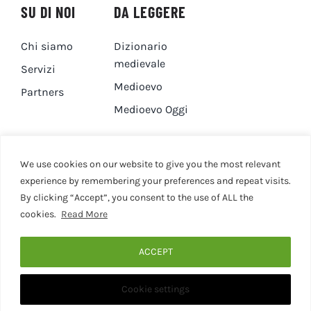
SU DI NOI
DA LEGGERE
Chi siamo
Dizionario
medievale
Servizi
Medioevo
Partners
Medioevo Oggi
DA GUARDARE
CONTATTI
We use cookies on our website to give you the most relevant
experience by remembering your preferences and repeat visits.
By clicking “Accept”, you consent to the use of ALL the
Canale YouTube
Contatti
cookies.
Read More
Privacy Policy
Cookie Policy
ACCEPT
Cookie settings
© 2020 - 2026 • Medievaleggiando • All Rights Reserved •
Designed by Martina Corona • Associazione Culturale