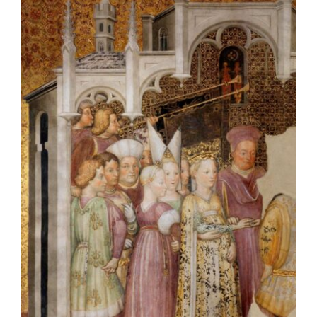
OFF TOPIC
CONTATTI
Cerca
per: