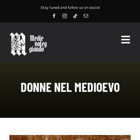
Salta
Stay tuned and follow us on social
al
contenuto
Togg
Navig
HOME
ABOUT US
DONNE NEL MEDIOEVO
SERVIZI
DIDATTICA
RECENSIONI