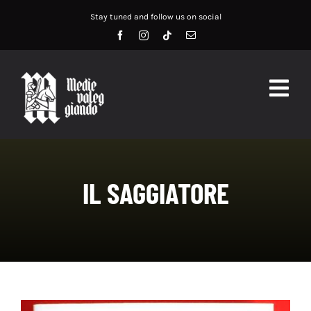
Salta
Stay tuned and follow us on social
al
contenuto
Togg
Navig
HOME
ABOUT US
IL SAGGIATORE
SERVIZI
DIDATTICA
RECENSIONI