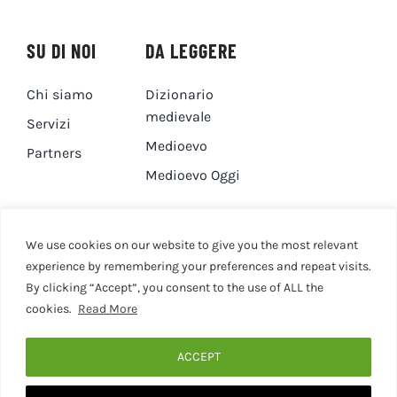
SU DI NOI
DA LEGGERE
Chi siamo
Dizionario
medievale
Servizi
Medioevo
Partners
Medioevo Oggi
DA GUARDARE
CONTATTI
We use cookies on our website to give you the most relevant
experience by remembering your preferences and repeat visits.
By clicking “Accept”, you consent to the use of ALL the
Canale YouTube
Contatti
cookies.
Read More
Privacy Policy
Cookie Policy
ACCEPT