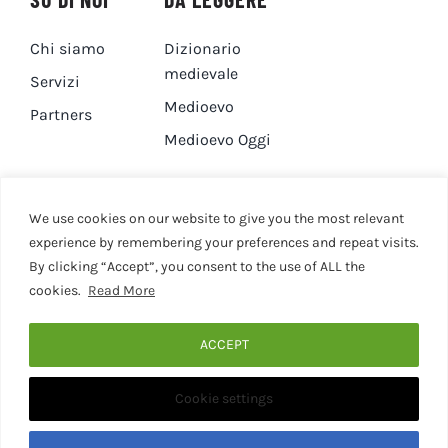
Chi siamo
Dizionario
medievale
Servizi
Medioevo
Partners
Medioevo Oggi
DA GUARDARE
CONTATTI
We use cookies on our website to give you the most relevant
experience by remembering your preferences and repeat visits.
By clicking “Accept”, you consent to the use of ALL the
Canale YouTube
Contatti
cookies.
Read More
Privacy Policy
Cookie Policy
ACCEPT
Cookie settings
© 2020 - 2026 • Medievaleggiando • All Rights Reserved •
Designed by Martina Corona • Associazione Culturale