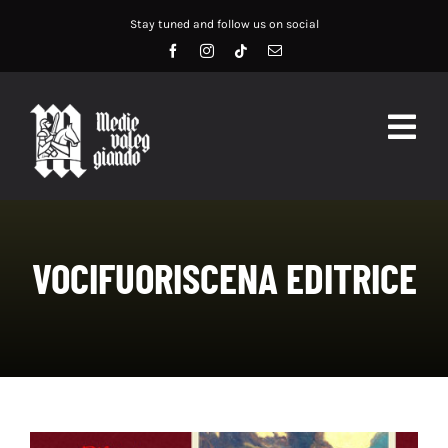
Salta
Stay tuned and follow us on social
al
contenuto
Togg
Navig
HOME
ABOUT US
VOCIFUORISCENA EDITRICE
SERVIZI
DIDATTICA
RECENSIONI