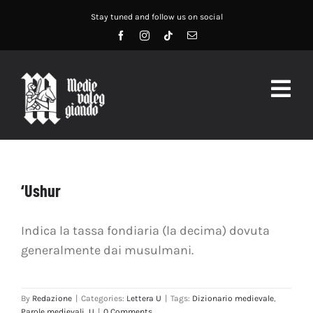
Salta
Stay tuned and follow us on social
al
contenuto
Togg
Navig
HOME
ABOUT US
‘Ushur
SERVIZI
Indica la tassa fondiaria (la decima) dovuta
generalmente dai musulmani.
DIDATTICA
RECENSIONI
By
Redazione
|
Categories:
Lettera U
|
Tags:
Dizionario medievale
,
Parole medievali
,
U
|
0 Comments