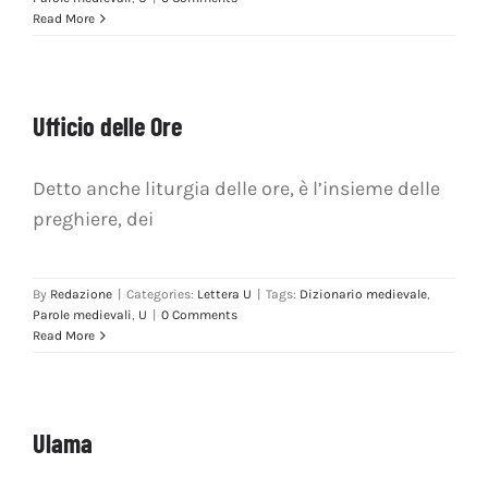
OFF TOPIC
Read More
CONTATTI
Ufficio delle Ore
Cerca
per:
Detto anche liturgia delle ore, è l’insieme delle
preghiere, dei
By
Redazione
|
Categories:
Lettera U
|
Tags:
Dizionario medievale
,
Parole medievali
,
U
|
0 Comments
Read More
Ulama