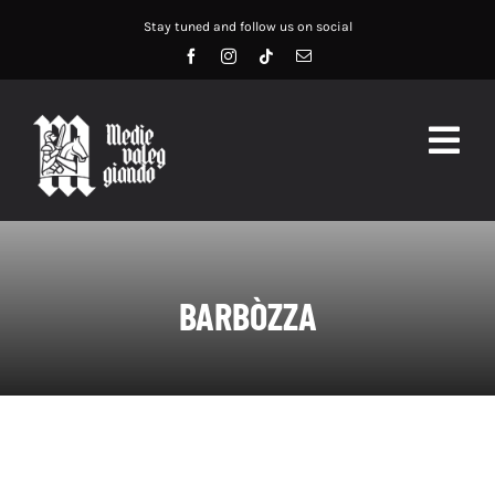
Salta
Stay tuned and follow us on social
al
contenuto
Togg
Navig
HOME
ABOUT US
BARBÒZZA
SERVIZI
DIDATTICA
RECENSIONI