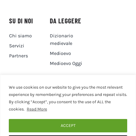
SU DI NOI
DA LEGGERE
Chi siamo
Dizionario
medievale
Servizi
Medioevo
Partners
Medioevo Oggi
DA GUARDARE
CONTATTI
We use cookies on our website to give you the most relevant
experience by remembering your preferences and repeat visits.
By clicking “Accept”, you consent to the use of ALL the
Canale YouTube
Contatti
cookies.
Read More
Privacy Policy
Cookie Policy
ACCEPT