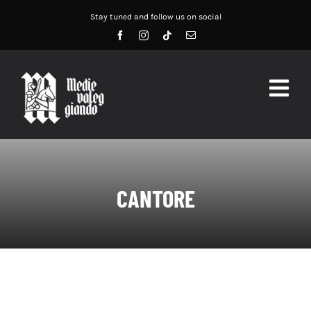
Salta
Stay tuned and follow us on social
al
contenuto
Togg
Navig
HOME
ABOUT US
CANTORE
SERVIZI
DIDATTICA
RECENSIONI