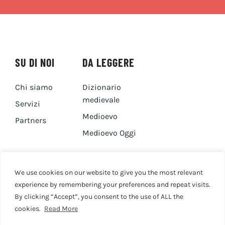
SU DI NOI
DA LEGGERE
Chi siamo
Dizionario
medievale
Servizi
Medioevo
Partners
Medioevo Oggi
DA GUARDARE
CONTATTI
We use cookies on our website to give you the most relevant
experience by remembering your preferences and repeat visits.
By clicking “Accept”, you consent to the use of ALL the
Canale YouTube
Contatti
cookies.
Read More
Privacy Policy