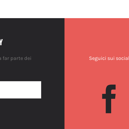
Y
 far parte dei
Seguici sui socia