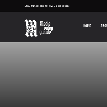
Salta
Stay tuned and follow us on social
al
contenuto
HOME
ABO