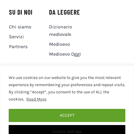
SU DI NOI
DA LEGGERE
Chi siamo
Dizionario
medievale
Servizi
Medioevo
Partners
Medioevo Oggi
DA GUARDARE
CONTATTI
We use cookies on our website to give you the most relevant
experience by remembering your preferences and repeat visits.
By clicking “Accept”, you consent to the use of ALL the
Canale YouTube
Contatti
cookies.
Read More
Privacy Policy
Cookie Policy
ACCEPT
Cookie settings