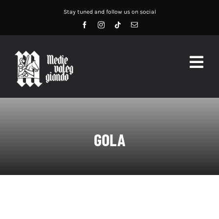
Salta
Stay tuned and follow us on social
al
contenuto
Togg
Navig
HOME
ABOUT US
GOLA
SERVIZI
DIDATTICA
RECENSIONI