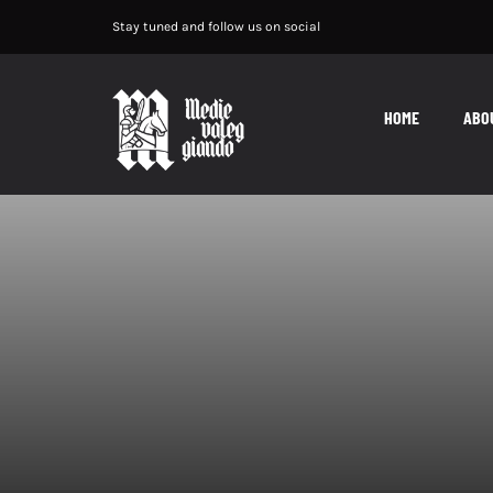
Salta
Stay tuned and follow us on social
al
contenuto
HOME
ABO