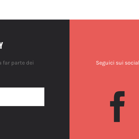
Y
 far parte dei
Seguici sui socia