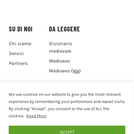
SU DI NOI
DA LEGGERE
Chi siamo
Dizionario
medievale
Servizi
Medioevo
Partners
Medioevo Oggi
DA GUARDARE
CONTATTI
We use cookies on our website to give you the most relevant
experience by remembering your preferences and repeat visits.
By clicking “Accept”, you consent to the use of ALL the
Canale YouTube
Contatti
cookies.
Read More
Privacy Policy
Cookie Policy
ACCEPT