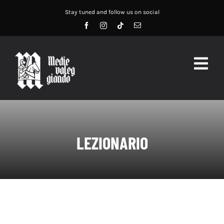
Salta
Stay tuned and follow us on social
al
contenuto
Togg
Navig
HOME
ABOUT US
LEZIONARIO
SERVIZI
DIDATTICA
RECENSIONI