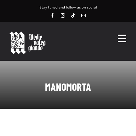
Salta
Stay tuned and follow us on social
al
contenuto
Togg
Navig
HOME
ABOUT US
MANOMORTA
SERVIZI
DIDATTICA
RECENSIONI