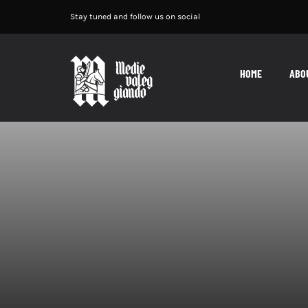
Salta
Stay tuned and follow us on social
al
contenuto
HOME
ABO