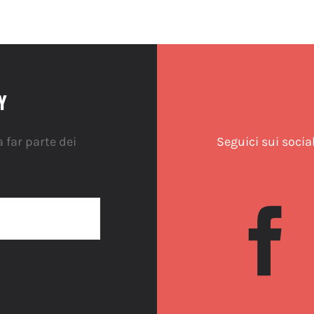
Y
 far parte dei
Seguici sui socia