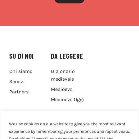
SU DI NOI
DA LEGGERE
Chi siamo
Dizionario
medievale
Servizi
Medioevo
Partners
Medioevo Oggi
DA GUARDARE
CONTATTI
We use cookies on our website to give you the most relevant
experience by remembering your preferences and repeat visits.
By clicking “Accept”, you consent to the use of ALL the