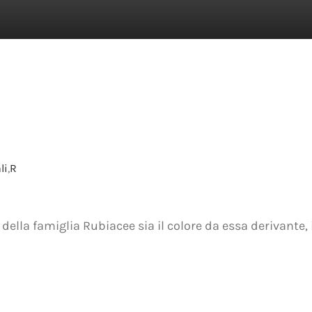
li
,
R
ella famiglia Rubiacee sia il colore da essa derivante, i