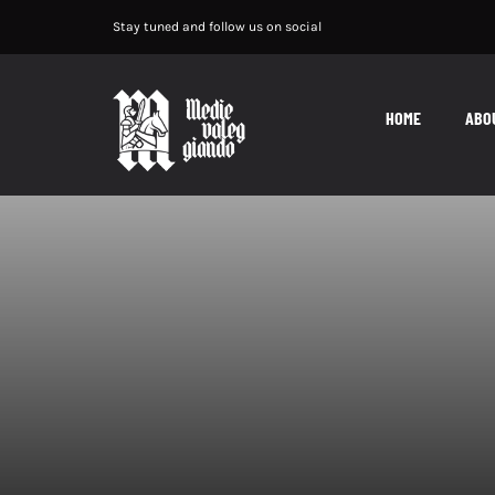
Salta
Stay tuned and follow us on social
al
contenuto
HOME
ABO