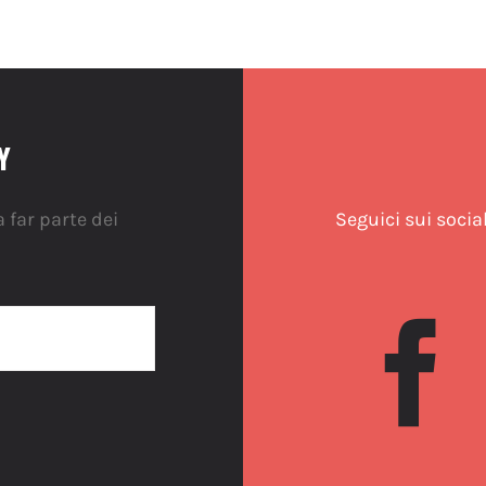
Y
 far parte dei
Seguici sui socia