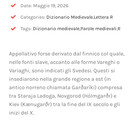
OFF TOPIC
Date: Maggio 19, 2026
Categories:
Dizionario Medievale
,
Lettera R
CONTATTI
Tags:
Dizionario medievale
,
Parole medievali
,
R
Cerca
per:
Appellativo forse derivato dal finnico col quale,
nelle fonti slave, accanto alle forme Vareghi o
Variaghi, sono indicati gli Svedesi. Questi si
insediarono nella grande regione a est (in
antico norreno chiamata Garðaríki) compresa
tra Staraja Ladoga, Novgorod (Hólmgarðr) e
Kiev (Kænugarðr) tra la fine del IX secolo e gli
inizi del X.