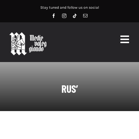
Salta
Stay tuned and follow us on social
al
contenuto
Togg
Navig
HOME
ABOUT US
RUS’
SERVIZI
DIDATTICA
RECENSIONI