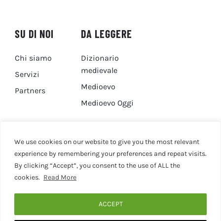
SU DI NOI
DA LEGGERE
Chi siamo
Dizionario
medievale
Servizi
Medioevo
Partners
Medioevo Oggi
DA GUARDARE
CONTATTI
We use cookies on our website to give you the most relevant
experience by remembering your preferences and repeat visits.
By clicking “Accept”, you consent to the use of ALL the
Canale YouTube
Contatti
cookies.
Read More
Privacy Policy
Cookie Policy
ACCEPT