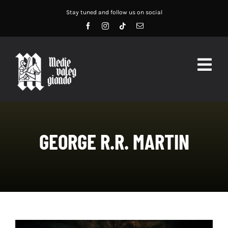
Salta
Stay tuned and follow us on social
al
contenuto
Togg
Navig
HOME
ABOUT US
GEORGE R.R. MARTIN
SERVIZI
DIDATTICA
RECENSIONI