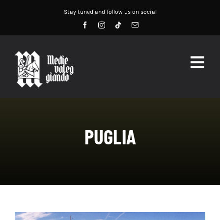
Salta
Stay tuned and follow us on social
al
contenuto
Togg
Navig
HOME
ABOUT US
PUGLIA
SERVIZI
DIDATTICA
RECENSIONI