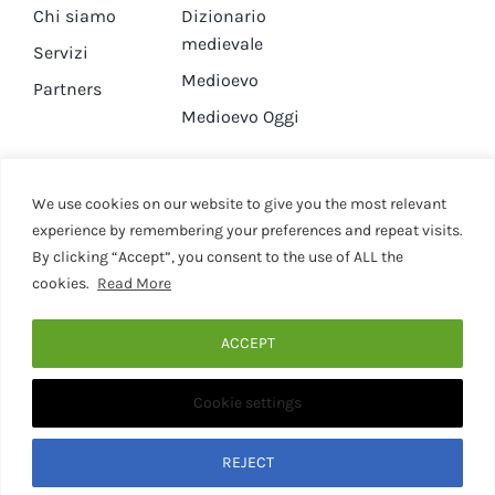
Chi siamo
Dizionario
medievale
Servizi
Medioevo
Partners
Medioevo Oggi
DA GUARDARE
CONTATTI
We use cookies on our website to give you the most relevant
experience by remembering your preferences and repeat visits.
By clicking “Accept”, you consent to the use of ALL the
Canale YouTube
Contatti
cookies.
Read More
Privacy Policy
Cookie Policy
ACCEPT
Cookie settings
© 2020 - 2026 • Medievaleggiando • All Rights Reserved •
Designed by Martina Corona • Associazione Culturale
Medievaleggiando - P.I. 15946281001
REJECT