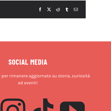
SOCIAL MEDIA
l per rimanere aggiornato su storia, curiosità
ed eventi!