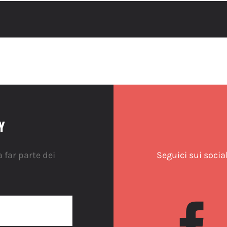
Y
 far parte dei
Seguici sui socia