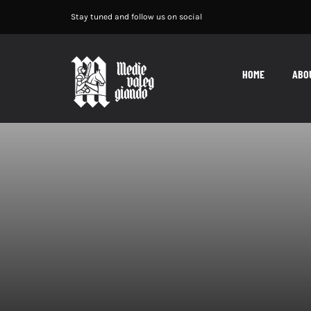
Salta
Stay tuned and follow us on social
al
contenuto
HOME
ABO