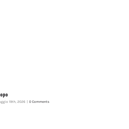
ropo
Tuyul o T
ggio 19th, 2026
|
0 Comments
Maggio 19th,