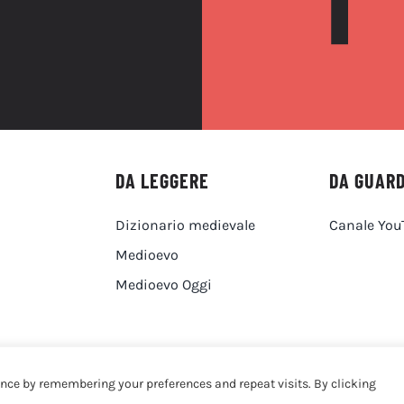
DA LEGGERE
DA GUAR
Dizionario medievale
Canale You
Medioevo
Medioevo Oggi
ence by remembering your preferences and repeat visits. By clicking
Designed by Martina Corona • Associazione Culturale Medievaleggiando - P.