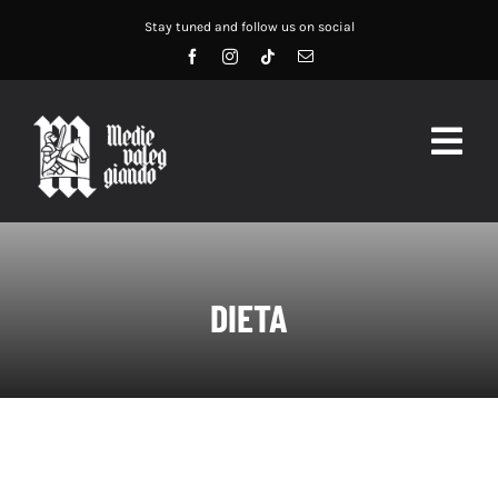
Salta
Stay tuned and follow us on social
al
contenuto
Togg
Navig
HOME
ABOUT US
DIETA
SERVIZI
DIDATTICA
RECENSIONI