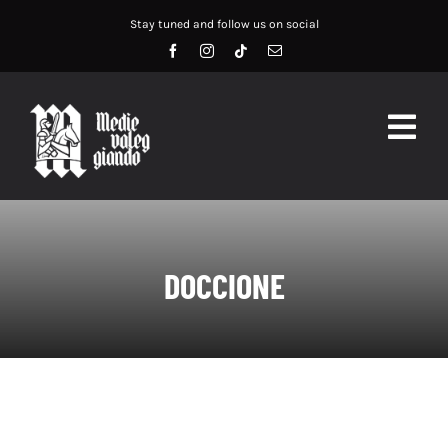
Salta
Stay tuned and follow us on social
al
contenuto
Togg
Navig
HOME
ABOUT US
DOCCIONE
SERVIZI
DIDATTICA
RECENSIONI