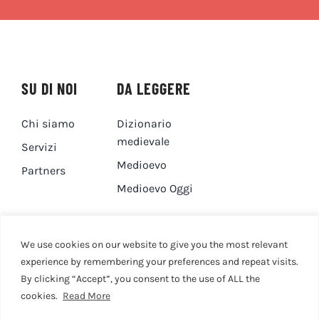
SU DI NOI
DA LEGGERE
Chi siamo
Dizionario
medievale
Servizi
Medioevo
Partners
Medioevo Oggi
DA GUARDARE
CONTATTI
We use cookies on our website to give you the most relevant
experience by remembering your preferences and repeat visits.
By clicking “Accept”, you consent to the use of ALL the
Canale YouTube
Contatti
cookies.
Read More
Privacy Policy