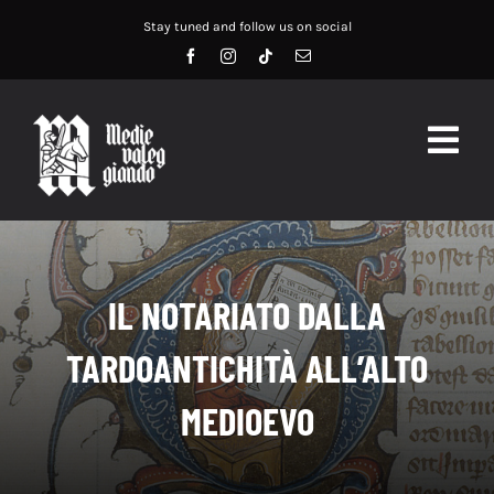
Salta
Stay tuned and follow us on social
al
contenuto
Togg
Navig
HOME
ABOUT US
IL NOTARIATO DALLA
SERVIZI
TARDOANTICHITÀ ALL’ALTO
DIDATTICA
MEDIOEVO
RECENSIONI