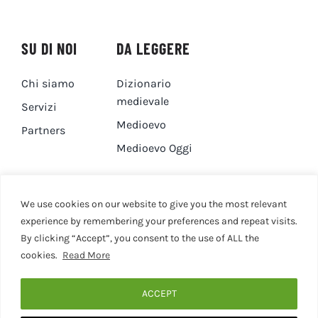
SU DI NOI
DA LEGGERE
Chi siamo
Dizionario
medievale
Servizi
Medioevo
Partners
Medioevo Oggi
DA GUARDARE
CONTATTI
We use cookies on our website to give you the most relevant
experience by remembering your preferences and repeat visits.
By clicking “Accept”, you consent to the use of ALL the
Canale YouTube
Contatti
cookies.
Read More
Privacy Policy
Cookie Policy
ACCEPT