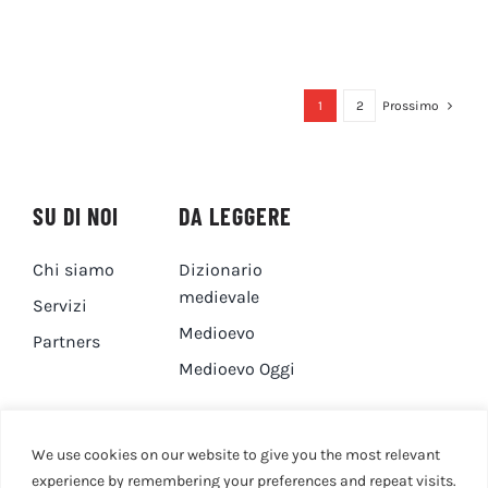
1
2
Prossimo
SU DI NOI
DA LEGGERE
Chi siamo
Dizionario
medievale
Servizi
Medioevo
Partners
Medioevo Oggi
DA GUARDARE
CONTATTI
We use cookies on our website to give you the most relevant
experience by remembering your preferences and repeat visits.