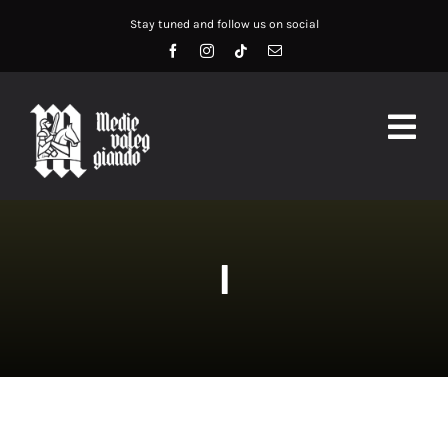
Salta
Stay tuned and follow us on social
al
contenuto
Togg
Navig
HOME
ABOUT US
I
SERVIZI
DIDATTICA
RECENSIONI