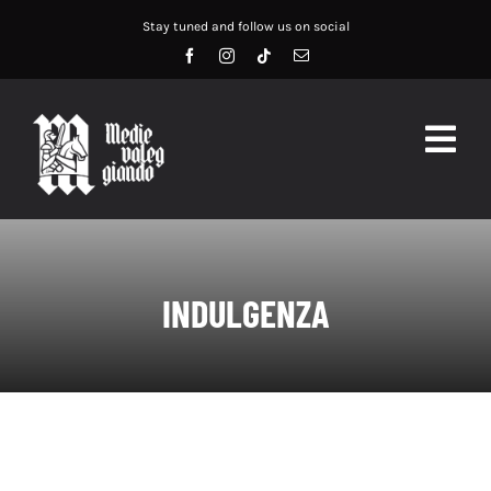
Salta
Stay tuned and follow us on social
al
contenuto
Togg
Navig
HOME
ABOUT US
INDULGENZA
SERVIZI
DIDATTICA
RECENSIONI