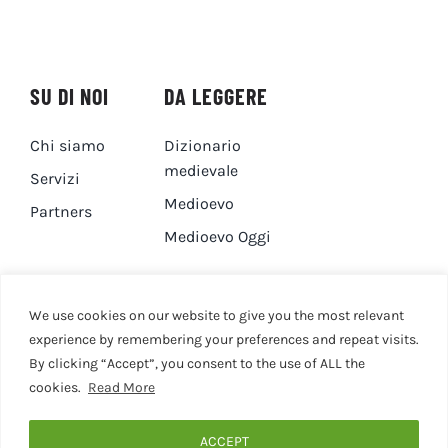
SU DI NOI
DA LEGGERE
Chi siamo
Dizionario
medievale
Servizi
Medioevo
Partners
Medioevo Oggi
DA GUARDARE
CONTATTI
We use cookies on our website to give you the most relevant
experience by remembering your preferences and repeat visits.
By clicking “Accept”, you consent to the use of ALL the
Canale YouTube
Contatti
cookies.
Read More
Privacy Policy
Cookie Policy
ACCEPT