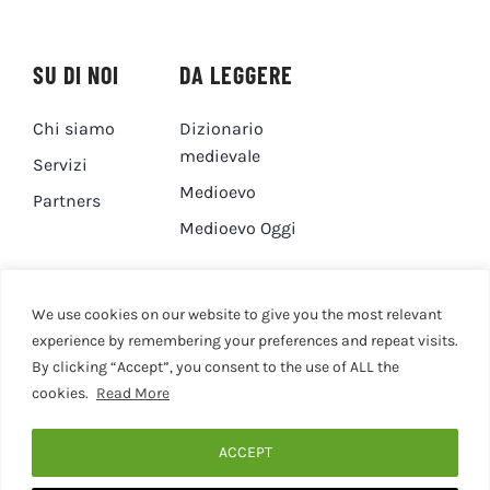
SU DI NOI
DA LEGGERE
Chi siamo
Dizionario
medievale
Servizi
Medioevo
Partners
Medioevo Oggi
DA GUARDARE
CONTATTI
We use cookies on our website to give you the most relevant
experience by remembering your preferences and repeat visits.
By clicking “Accept”, you consent to the use of ALL the
Canale YouTube
Contatti
cookies.
Read More
Privacy Policy
Cookie Policy
ACCEPT