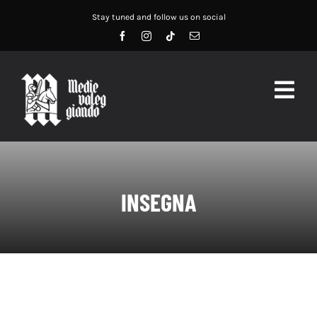
Salta
Stay tuned and follow us on social
al
contenuto
Togg
Navig
HOME
ABOUT US
INSEGNA
SERVIZI
DIDATTICA
RECENSIONI