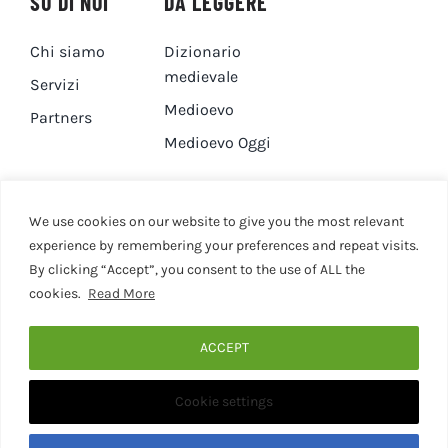
SU DI NOI
DA LEGGERE
Chi siamo
Dizionario
medievale
Servizi
Medioevo
Partners
Medioevo Oggi
DA GUARDARE
CONTATTI
We use cookies on our website to give you the most relevant
experience by remembering your preferences and repeat visits.
By clicking “Accept”, you consent to the use of ALL the
Canale YouTube
Contatti
cookies.
Read More
Privacy Policy
Cookie Policy
ACCEPT
Cookie settings
© 2020 - 2026 • Medievaleggiando • All Rights Reserved •
Designed by Martina Corona • Associazione Culturale