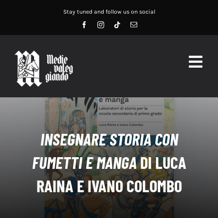
Salta
Stay tuned and follow us on social
al
contenuto
Togg
Navig
HOME
ABOUT US
INSEGNARE STORIA CON
SERVIZI
FUMETTI E MANGA
DI LUCA
DIDATTICA
RAINA E IVANO COLOMBO
RECENSIONI