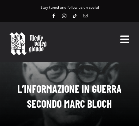
Salta
Stay tuned and follow us on social
al
contenuto
Togg
Navig
HOME
ABOUT US
L’INFORMAZIONE IN GUERRA
SERVIZI
SECONDO MARC BLOCH
DIDATTICA
RECENSIONI