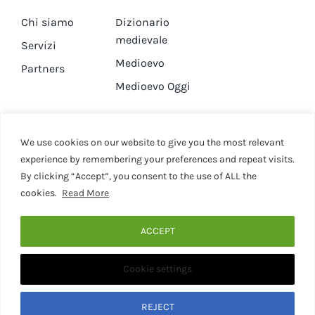
Chi siamo
Dizionario
medievale
Servizi
Medioevo
Partners
Medioevo Oggi
DA GUARDARE
CONTATTI
We use cookies on our website to give you the most relevant
experience by remembering your preferences and repeat visits.
Canale YouTube
Contatti
By clicking “Accept”, you consent to the use of ALL the
cookies.
Read More
Privacy Policy
Cookie Policy
ACCEPT
Cookie settings
© 2020 - 2026 • Medievaleggiando • All Rights Reserved •
Designed by Martina Corona • Associazione Culturale
Medievaleggiando - P.I. 15946281001
REJECT